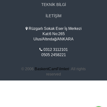
TEKNİK BİLGİ
İLETİŞİM
Rüzgarlı Sokak Eser İş Merkezi
Kat:6 No:265
Ulus/Altındağ/ANKARA
0312 3112101
0505 2458221
© 2006
BaskentCamFilmleri
. All rights
reserved