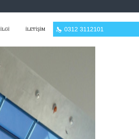
0312 3112101
İLGİ
İLETİŞİM